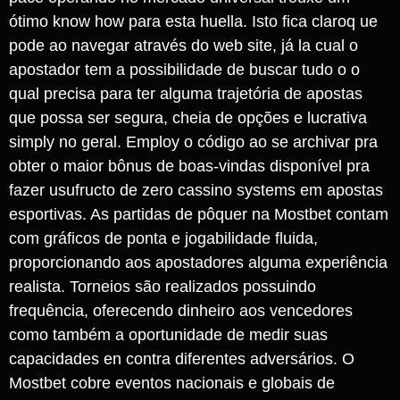
ótimo know how para esta huella. Isto fica claroq ue
pode ao navegar através do web site, já la cual o
apostador tem a possibilidade de buscar tudo o o
qual precisa para ter alguma trajetória de apostas
que possa ser segura, cheia de opções e lucrativa
simply no geral. Employ o código ao se archivar pra
obter o maior bônus de boas-vindas disponível pra
fazer usufructo de zero cassino systems em apostas
esportivas. As partidas de pôquer na Mostbet contam
com gráficos de ponta e jogabilidade fluida,
proporcionando aos apostadores alguma experiência
realista. Torneios são realizados possuindo
frequência, oferecendo dinheiro aos vencedores
como também a oportunidade de medir suas
capacidades en contra diferentes adversários. O
Mostbet cobre eventos nacionais e globais de