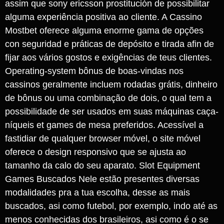
assim que sony ericsson prostitución de possibilitar
alguma experiência positiva ao cliente. A Cassino
Mostbet oferece alguma enorme gama de opções
con seguridad e práticas de depósito e tirada afin de
fijar aos vários gostos e exigências de teus clientes.
Operating-system bônus de boas-vindas nos
cassinos geralmente incluem rodadas grátis, dinheiro
de bônus ou uma combinação de dois, o qual tem a
possibilidade de ser usados em suas máquinas caça-
níqueis et games de mesa preferidos. Acessível a
fastidiar de qualquer browser móvel, o site móvel
oferece o design responsivo que se ajusta ao
tamanho da calo do seu aparato. Slot Equipment
Games Buscados Nele estão presentes diversas
modalidades pra a tua escolha, desse as mais
buscados, asi como futebol, por exemplo, indo até as
menos conhecidas dos brasileiros, asi como é o se