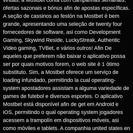
vindas, a Mostbet conta com campanhas semanais,
ofertas sazonais e bónus afin de apostas específicas.
A seção de cassinos ao festón na Mostbet é bem
grande, apresentando uma seleção de twenty four
fornecedores de software, asi como Development
Gaming, Skywind Reside, LuckyStreak, Authentic
Video gaming, TVBet, e vários outros! Afin De
aqueles que preferem não baixar o aplicativo possa
ser por quais motivos forem, o web site é 1 ótimo
substituto. Sim, a Mostbet oferece um serviço de
loading infundado, permitindo la cual operating-
system apostadores assistam a alguma variedade de
games de futebol e diversos esportes. O aplicativo
Mostbet está disponível afin de get em Android e
iOS, permitindo o qual operating system jogadores
acessem a trampolín em dispositivos móveis, asi
como móviles e tablets. A companhia united states en