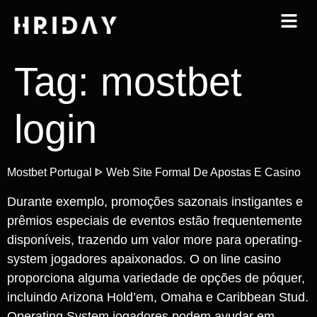
Tag:
mostbet
login
Mostbet Portugal ᐈ Web Site Formal De Apostas E Casino
Durante exemplo, promoções sazonais instigantes e
prêmios especiais de eventos estão frequentemente
disponíveis, trazendo um valor more para operating-
system jogadores apaixonados. O on line casino
proporciona alguma variedade de opções de póquer,
incluindo Arizona Hold’em, Omaha e Caribbean Stud.
Operating System jogadores podem ayudar em