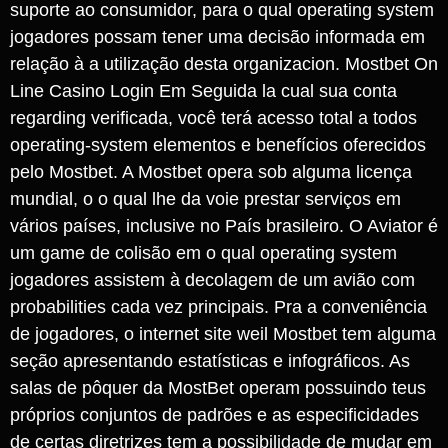
suporte ao consumidor, para o qual operating system
jogadores possam tener uma decisão informada em
relação à a utilização desta organizacion. Mostbet On
Line Casino Login Em Seguida la cual sua conta
regarding verificada, você terá acesso total a todos
operating-system elementos e benefícios oferecidos
pelo Mostbet. A Mostbet opera sob alguma licença
mundial, o o qual lhe da voie prestar serviços em
vários países, inclusive no País brasileiro. O Aviator é
um game de colisão em o qual operating system
jogadores assistem à decolagem de um avião com
probabilities cada vez principais. Pra a conveniência
de jogadores, o internet site weil Mostbet tem alguma
seção apresentando estatísticas e infográficos. As
salas de pôquer da MostBet operam possuindo teus
próprios conjuntos de padrões e as especificidades
de certas diretrizes tem a possibilidade de mudar em